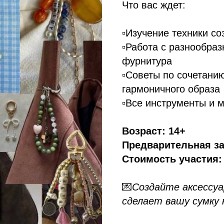
Что вас ждет:
▫️Изучение техники с
▫️Работа с разнообра
фурнитура
▫️Советы по сочетани
гармоничного образа
▫️Все инструменты и
Возраст: 14+
Предварительная за
Стоимость участия:
💌
Создайте аксессуа
сделает вашу сумку